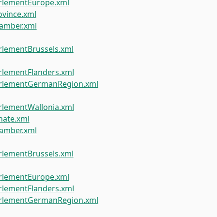
rlementEurope.xml
vince.xml
amber.xml
lementBrussels.xml
lementFlanders.xml
rlementGermanRegion.xml
lementWallonia.xml
ate.xml
amber.xml
lementBrussels.xml
rlementEurope.xml
lementFlanders.xml
rlementGermanRegion.xml