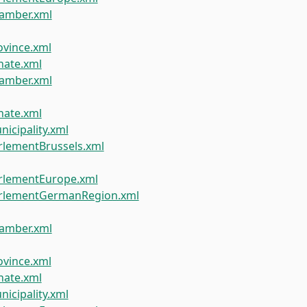
amber.xml
vince.xml
ate.xml
amber.xml
ate.xml
icipality.xml
lementBrussels.xml
rlementEurope.xml
rlementGermanRegion.xml
amber.xml
vince.xml
ate.xml
icipality.xml